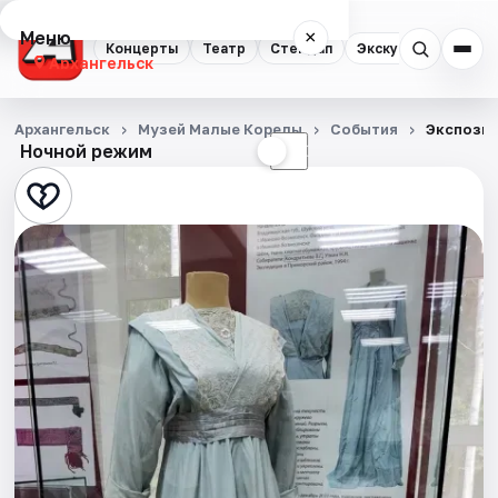
Меню
×
Концерты
Театр
Стендап
Экскурсии
Спор
Архангельск
Концерты
Архангельск
Музей Малые Корелы
События
Экспозиц
Ночной режим
☀
☾
Театр
Стендап
Экскурсии
Спорт
События
Города