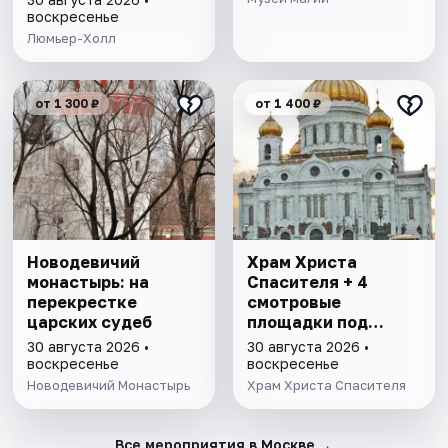
воскресенье
Люмьер-Холл
от 1 300 ₽
от 1 400 ₽
Новодевичий
Храм Христа
монастырь: на
Спасителя + 4
перекрестке
смотровые
царских судеб
площадки под
куполом
30 августа 2026 •
30 августа 2026 •
воскресенье
воскресенье
Новодевичий Монастырь
Храм Христа Спасителя
→
Все мероприятия в Москве