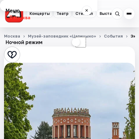
Меню
×
Концерты
Театр
Стендап
Выставки
Квест
Москва
Концерты
Москва
Музей-заповедник «Царицыно»
События
Экс
Ночной режим
☀
☾
Театр
Стендап
Выставки
Квесты
Экскурсии
Спорт
События