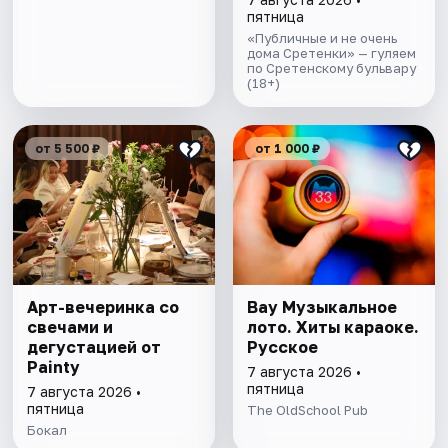
пятница
«Публичные и не очень
дома Сретенки» — гуляем
по Сретенскому бульвару
(18+)
от 5 500 ₽
от 1 000 ₽
Арт-вечеринка со
Вау Музыкальное
свечами и
лото. Хиты караоке.
дегустацией от
Русское
Painty
7 августа 2026 •
пятница
7 августа 2026 •
пятница
The OldSchool Pub
Бокал