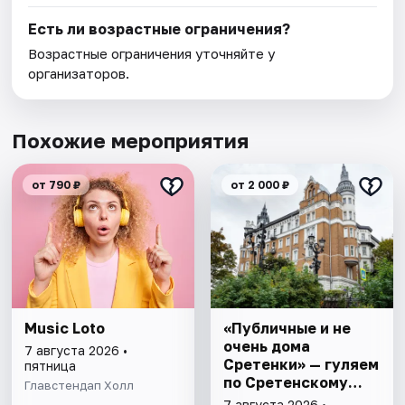
Есть ли возрастные ограничения?
Возрастные ограничения уточняйте у
организаторов.
Похожие мероприятия
от 790 ₽
от 2 000 ₽
Music Loto
«Публичные и не
очень дома
7 августа 2026 •
Сретенки» — гуляем
пятница
по Сретенскому
Главстендап Холл
бульвару
7 августа 2026 •