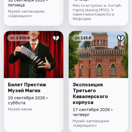
пятница
Место встречи: м. Китай-
город (выход №10). У
Музей-заповедник
памятника Кириллу и
«Царицыно»
Мефодию
от 2 800 ₽
от 125 ₽
Билет Престиж
Экспозиция
Музей Магии
Третьего
Кавалерского
19 сентября 2026 •
корпуса
суббота
Музей магии
17 сентября 2026 •
четверг
Музей-заповедник
«Царицыно»