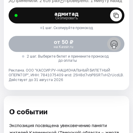
Применили: 2 616 раз
Проверено: 1 минуту назад
адмитад
Скопировать
1 шаг. Скопируйте промокод
от 50 ₽
на Kassir.ru
2 шаг. Выберите билет и примените промокод
до оплаты
Реклама. ООО "КАССИР.РУ-НАЦИОНАЛЬНЫЙ БИЛЕТНЫЙ
ОПЕРАТОР", ИНН: 7841075409 erid: 25H8d7vbP8SRTvHZrUcdLB.
Действует до 31 августа 2026
О событии
Экспозиция посвящена увековечению памяти
жителей Калининской (Тверской) области – жертв