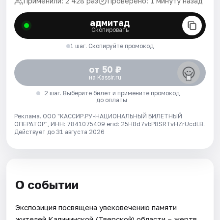
Применили: 2 428 раз
Проверено: 1 минуту назад
адмитад
Скопировать
1 шаг. Скопируйте промокод
от 50 ₽
на Kassir.ru
2 шаг. Выберите билет и примените промокод
до оплаты
Реклама. ООО "КАССИР.РУ-НАЦИОНАЛЬНЫЙ БИЛЕТНЫЙ
ОПЕРАТОР", ИНН: 7841075409 erid: 25H8d7vbP8SRTvHZrUcdLB.
Действует до 31 августа 2026
О событии
Экспозиция посвящена увековечению памяти
жителей Калининской (Тверской) области – жертв