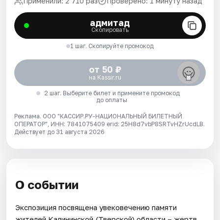
Применили: 2 710 раз
Проверено: 1 минуту назад
адмитад
Скопировать
1 шаг. Скопируйте промокод
от 50 ₽
на Kassir.ru
2 шаг. Выберите билет и примените промокод
до оплаты
Реклама. ООО "КАССИР.РУ-НАЦИОНАЛЬНЫЙ БИЛЕТНЫЙ
ОПЕРАТОР", ИНН: 7841075409 erid: 25H8d7vbP8SRTvHZrUcdLB.
Действует до 31 августа 2026
О событии
Экспозиция посвящена увековечению памяти
жителей Калининской (Тверской) области – жертв