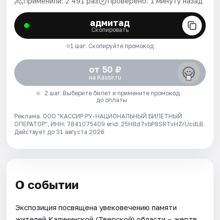
Применили: 2 491 раз
Проверено: 1 минуту назад
адмитад
Скопировать
1 шаг. Скопируйте промокод
от 50 ₽
на Kassir.ru
2 шаг. Выберите билет и примените промокод
до оплаты
Реклама. ООО "КАССИР.РУ-НАЦИОНАЛЬНЫЙ БИЛЕТНЫЙ
ОПЕРАТОР", ИНН: 7841075409 erid: 25H8d7vbP8SRTvHZrUcdLB.
Действует до 31 августа 2026
О событии
Экспозиция посвящена увековечению памяти
жителей Калининской (Тверской) области – жертв