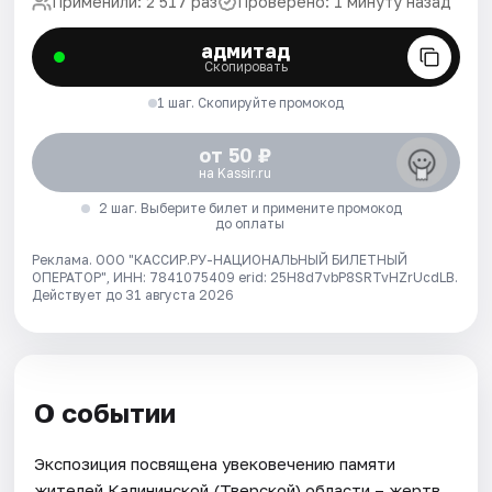
Применили: 2 517 раз
Проверено: 1 минуту назад
адмитад
Скопировать
1 шаг. Скопируйте промокод
от 50 ₽
на Kassir.ru
2 шаг. Выберите билет и примените промокод
до оплаты
Реклама. ООО "КАССИР.РУ-НАЦИОНАЛЬНЫЙ БИЛЕТНЫЙ
ОПЕРАТОР", ИНН: 7841075409 erid: 25H8d7vbP8SRTvHZrUcdLB.
Действует до 31 августа 2026
О событии
Экспозиция посвящена увековечению памяти
жителей Калининской (Тверской) области – жертв