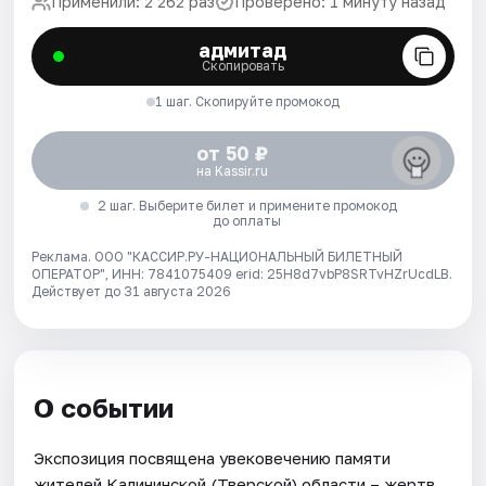
Применили: 2 262 раз
Проверено: 1 минуту назад
адмитад
Скопировать
1 шаг. Скопируйте промокод
от 50 ₽
на Kassir.ru
2 шаг. Выберите билет и примените промокод
до оплаты
Реклама. ООО "КАССИР.РУ-НАЦИОНАЛЬНЫЙ БИЛЕТНЫЙ
ОПЕРАТОР", ИНН: 7841075409 erid: 25H8d7vbP8SRTvHZrUcdLB.
Действует до 31 августа 2026
О событии
Экспозиция посвящена увековечению памяти
жителей Калининской (Тверской) области – жертв