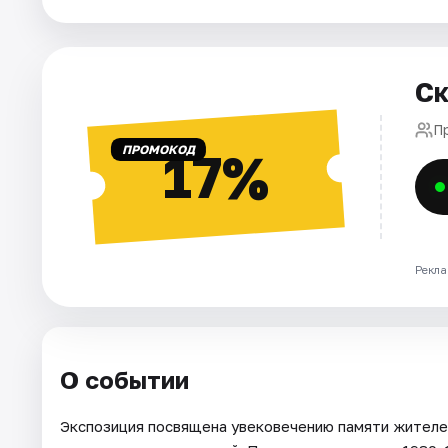
Города
Ск
Площадки
П
Артисты
ПРОМОКОД
17%
Рейтинги
Рекла
О событии
Экспозиция посвящена увековечению памяти жителей