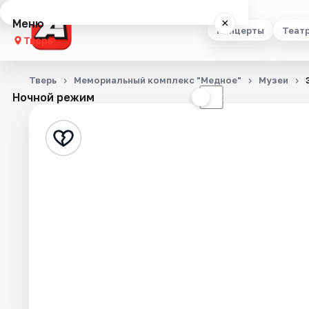
Меню
×
Концерты
Теат
Тверь
Концерты
Тверь
Мемориальный комплекс "Медное"
Музеи
Ночной режим
☀
☾
Театр
Стендап
Выставки
Квесты
Экскурсии
Спорт
События