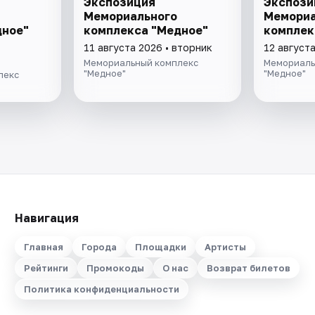
Экспозиция
Экспози
Мемориального
Мемориа
дное"
комплекса "Медное"
комплек
11 августа 2026 • вторник
12 август
Мемориальный комплекс
Мемориаль
"Медное"
"Медное"
лекс
Навигация
Главная
Города
Площадки
Артисты
Рейтинги
Промокоды
О нас
Возврат билетов
Политика конфиденциальности