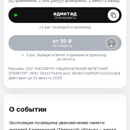
Применили: 2 568 раз
Проверено: 1 минуту назад
адмитад
Скопировать
1 шаг. Скопируйте промокод
от 50 ₽
на Kassir.ru
2 шаг. Выберите билет и примените промокод
до оплаты
Реклама. ООО "КАССИР.РУ-НАЦИОНАЛЬНЫЙ БИЛЕТНЫЙ
ОПЕРАТОР", ИНН: 7841075409 erid: 25H8d7vbP8SRTvHZrUcdLB.
Действует до 31 августа 2026
О событии
Экспозиция посвящена увековечению памяти
жителей Калининской (Тверской) области – жертв