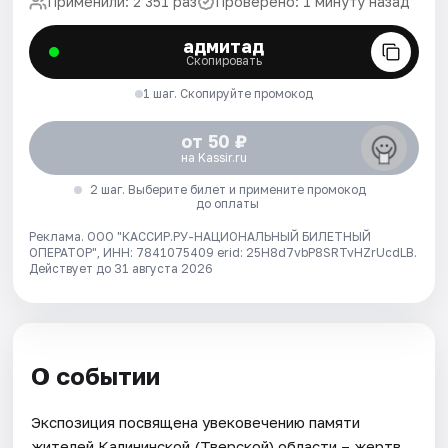
Применили: 2 351 раз
Проверено: 1 минуту назад
адмитад
Скопировать
1 шаг. Скопируйте промокод
от 50 ₽
на Kassir.ru
2 шаг. Выберите билет и примените промокод
до оплаты
Реклама. ООО "КАССИР.РУ-НАЦИОНАЛЬНЫЙ БИЛЕТНЫЙ
ОПЕРАТОР", ИНН: 7841075409 erid: 25H8d7vbP8SRTvHZrUcdLB.
Действует до 31 августа 2026
О событии
Экспозиция посвящена увековечению памяти
жителей Калининской (Тверской) области – жертв