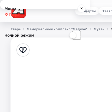
Меню
×
Концерты
Теат
Тверь
Концерты
Тверь
Мемориальный комплекс "Медное"
Музеи
Ночной режим
☀
☾
Театр
Стендап
Выставки
Квесты
Экскурсии
Спорт
События