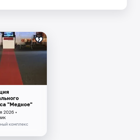
ция
льного
са "Медное"
я 2026 •
ник
ный комплекс