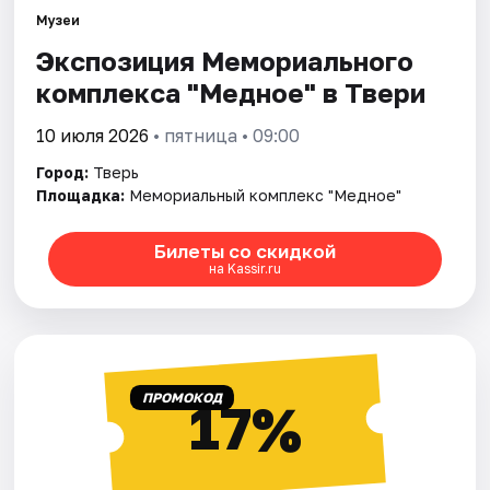
Музеи
Экспозиция Мемориального
Города
комплекса "Медное" в Твери
Площадки
10 июля 2026
• пятница • 09:00
Артисты
Город:
Тверь
Площадка:
Мемориальный комплекс "Медное"
Рейтинги
Билеты со скидкой
на Kassir.ru
ПРОМОКОД
17%