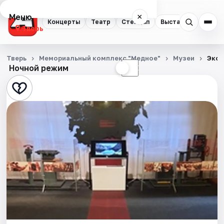
Меню
×
Концерты
Театр
Стендап
Выставки
Квест
Тверь
Концерты
Тверь
Мемориальный комплекс "Медное"
Музеи
Эксп
Ночной режим
☀
☾
Театр
Стендап
Выставки
Квесты
Экскурсии
Спорт
События