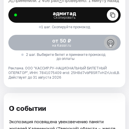
Применили: 2 406 раз
Проверено: 1 минуту назад
адмитад
Скопировать
1 шаг. Скопируйте промокод
от 50 ₽
на Kassir.ru
2 шаг. Выберите билет и примените промокод
до оплаты
Реклама. ООО "КАССИР.РУ-НАЦИОНАЛЬНЫЙ БИЛЕТНЫЙ
ОПЕРАТОР", ИНН: 7841075409 erid: 25H8d7vbP8SRTvHZrUcdLB.
Действует до 31 августа 2026
О событии
Экспозиция посвящена увековечению памяти
жителей Калининской (Тверской) области – жертв