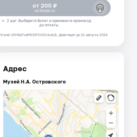
от 200 ₽
на Kassir.ru
2 шаг. Выберите билет и примените промокод
до оплаты
 erid: 25H8d7vbP8SRTvHZrUcdLB.
Действует до 31 августа 2026
Адрес
Музей Н.А. Островского