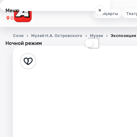
Меню
×
Концерты
Теат
Сочи
Концерты
Сочи
Музей Н.А. Островского
Музеи
Экспозиция 
Ночной режим
☀
☾
Театр
Стендап
Выставки
Квесты
Экскурсии
Спорт
События