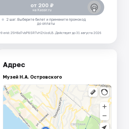
от 200 ₽
на Kassir.ru
2 шаг. Выберите билет и примените промокод
до оплаты
 erid: 25H8d7vbP8SRTvHZrUcdLB.
Действует до 31 августа 2026
Адрес
Музей Н.А. Островского