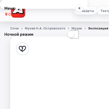
Меню
×
Концерты
Теат
Сочи
Концерты
Сочи
Музей Н.А. Островского
Музеи
Экспозиция 
Ночной режим
☀
☾
Театр
Стендап
Выставки
Квесты
Экскурсии
Спорт
События