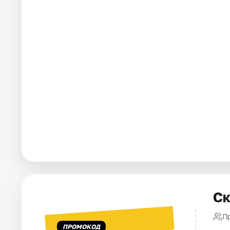
Города
Площадки
Артисты
Рейтинги
Ск
П
ПРОМОКОД