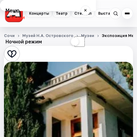
Меню
×
Концерты
Театр
Стендап
Выставки
Квест
Сочи
Концерты
Сочи
Музей Н.А. Островского
Музеи
Экспозиция Мем
Ночной режим
☀
☾
Театр
Стендап
Выставки
Квесты
Экскурсии
Спорт
События