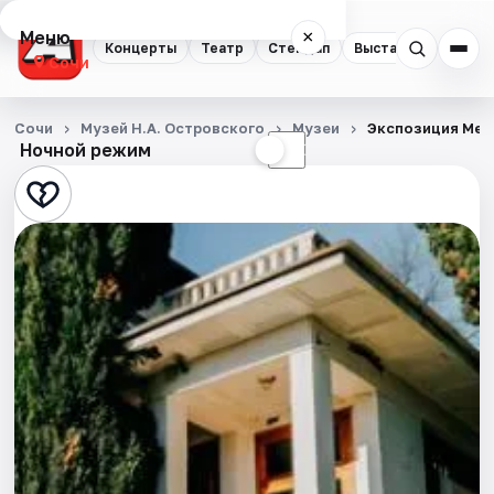
Меню
×
Концерты
Театр
Стендап
Выставки
Квест
Сочи
Концерты
Сочи
Музей Н.А. Островского
Музеи
Экспозиция Мем
Ночной режим
☀
☾
Театр
Стендап
Выставки
Квесты
Экскурсии
Спорт
События