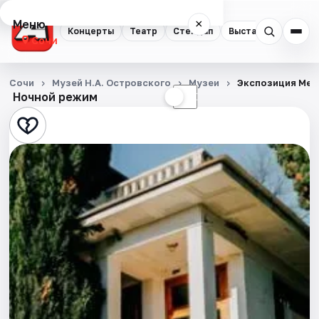
Меню
×
Концерты
Театр
Стендап
Выставки
Квест
Сочи
Концерты
Сочи
Музей Н.А. Островского
Музеи
Экспозиция Мем
Ночной режим
☀
☾
Театр
Стендап
Выставки
Квесты
Экскурсии
Спорт
События