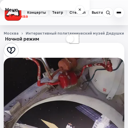
Меню
×
Концерты
Театр
Стендап
Выставки
Квест
Москва
Концерты
Москва
Интерактивный политехнический музей Дедушкин 
Ночной режим
☀
☾
Театр
Стендап
Выставки
Квесты
Экскурсии
Спорт
События