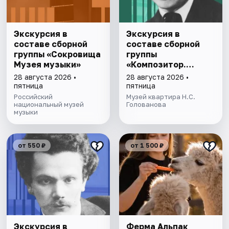
Экскурсия в
Экскурсия в
составе сборной
составе сборной
группы «Сокровища
группы
Музея музыки»
«Композитор.
Дирижер.
28 августа 2026 •
28 августа 2026 •
Коллекционер»
пятница
пятница
Российский
Музей квартира Н.С.
национальный музей
Голованова
музыки
от 550 ₽
от 1 500 ₽
Экскурсия в
Ферма Альпак