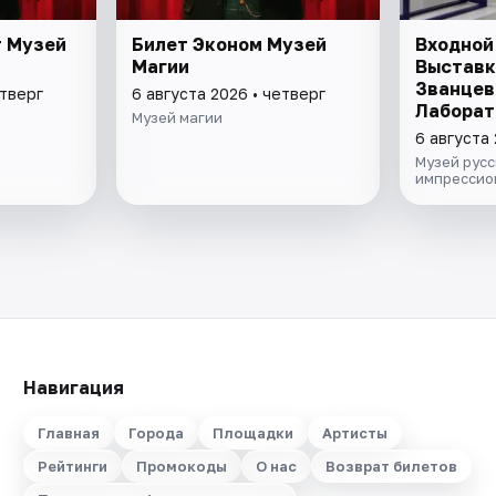
т Музей
Билет Эконом Музей
Входной 
Магии
Выставк
Званцев
етверг
6 августа 2026 • четверг
Лаборат
Музей магии
модерни
6 августа 
"Хрупки
Музей русс
кондите
импрессио
Навигация
Главная
Города
Площадки
Артисты
Рейтинги
Промокоды
О нас
Возврат билетов