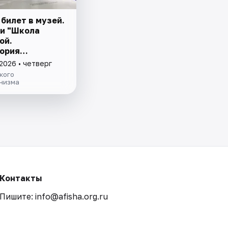
билет в музей.
и "Школа
ой.
ория
зма" и
2026 • четверг
е причуды: от
кого
рской к музею"
низма
Контакты
Пишите: info@afisha.org.ru