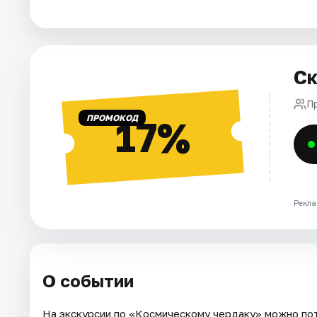
Города
Площадки
Ск
Артисты
П
ПРОМОКОД
17%
Рейтинги
Рекла
О событии
На экскурсии по «Космическому чердаку» можно по