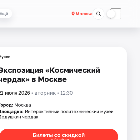
☀
☾
Москва
Ещё
Музеи
Экспозиция «Космический
чердак» в Москве
21 июля 2026
• вторник • 12:30
Город:
Москва
Площадка:
Интерактивный политехнический музей
Дедушкин чердак
Билеты со скидкой
на Kassir.ru