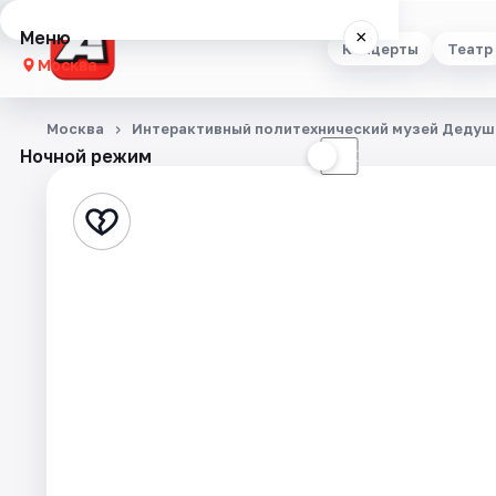
Меню
×
Концерты
Театр
Москва
Концерты
Москва
Интерактивный политехнический музей Дедуш
Ночной режим
☀
☾
Театр
Стендап
Выставки
Квесты
Экскурсии
Спорт
События