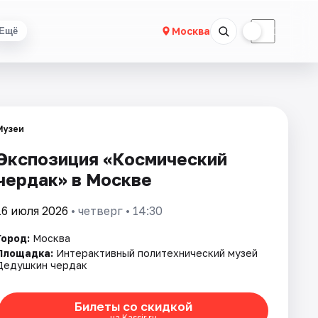
☀
☾
Москва
Ещё
Музеи
Экспозиция «Космический
чердак» в Москве
16 июля 2026
• четверг • 14:30
Город:
Москва
Площадка:
Интерактивный политехнический музей
Дедушкин чердак
Билеты со скидкой
на Kassir.ru