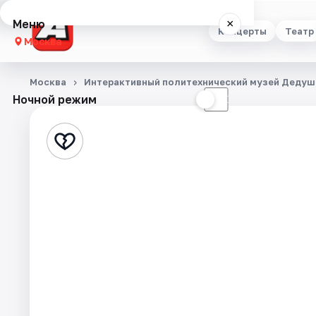
Меню
×
Концерты
Театр
Москва
Концерты
Москва
Интерактивный политехнический музей Дедуш
Ночной режим
☀
☾
Театр
Стендап
Выставки
Квесты
Экскурсии
Спорт
События