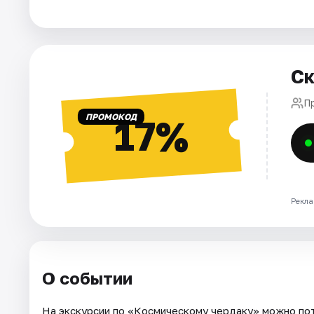
Города
Площадки
Ск
Артисты
П
ПРОМОКОД
17%
Рейтинги
Рекла
О событии
На экскурсии по «Космическому чердаку» можно по