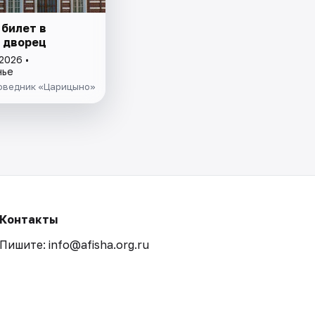
 билет в
 дворец
2026 •
нье
оведник «Царицыно»
Контакты
Пишите: info@afisha.org.ru