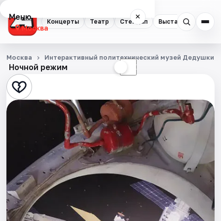
Меню
×
Концерты
Театр
Стендап
Выставки
Квест
Москва
Концерты
Москва
Интерактивный политехнический музей Дедушкин 
Ночной режим
☀
☾
Театр
Стендап
Выставки
Квесты
Экскурсии
Спорт
События