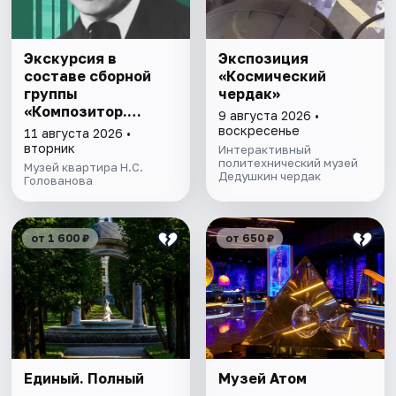
Экскурсия в
Экспозиция
составе сборной
«Космический
группы
чердак»
«Композитор.
9 августа 2026 •
Дирижер.
воскресенье
11 августа 2026 •
Коллекционер»
вторник
Интерактивный
политехнический музей
Музей квартира Н.С.
Дедушкин чердак
Голованова
от 1 600 ₽
от 650 ₽
Единый. Полный
Музей Атом