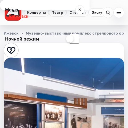
Меню
×
Концерты
Театр
Стендап
Экскурсии
Спор
Ижевск
Концерты
Ижевск
Музейно-выставочный комплекс стрелкового оруж
Ночной режим
☀
☾
Театр
Стендап
Экскурсии
Спорт
События
Города