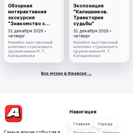
Обзорная
Экспозиция
интерактивная
"Калашников.
экскурсия
Траектория
"Знакомство с
судьбы"
музеем"
31 декабря 2026 •
31 декабря 2026 •
четверг
четверг
Музейно-выставочный
Музейно-выставочный
комплекс стрелкового
комплекс стрелкового
оружия имени М. Т.
оружия имени М. Т.
Калашникова
Калашникова
→
Все музеи в Ижевске
Навигация
Главная
Города
Самые яркие события в
Площадки
Артисты