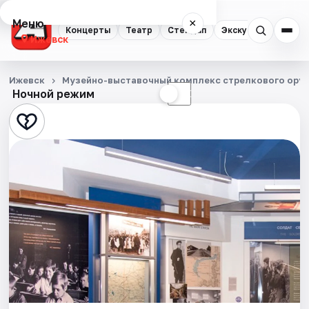
Меню
×
Концерты
Театр
Стендап
Экскурсии
Спор
Ижевск
Концерты
Ижевск
Музейно-выставочный комплекс стрелкового оруж
Ночной режим
☀
☾
Театр
Стендап
Экскурсии
Спорт
События
Города