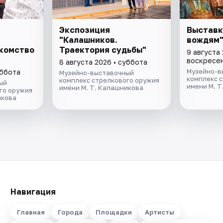
Экспозиция
Выставк
"Калашников.
вождям
акомство
Траектория судьбы"
9 августа 
воскресе
8 августа 2026 • суббота
Музейно-в
уббота
Музейно-выставочный
комплекс 
комплекс стрелкового оружия
ый
имени М. 
имени М. Т. Калашникова
го оружия
икова
Навигация
Главная
Города
Площадки
Артисты