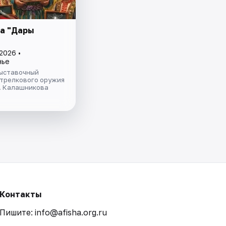
а "Дары
"
2026 •
нье
ыставочный
стрелкового оружия
Т. Калашникова
Контакты
Пишите: info@afisha.org.ru