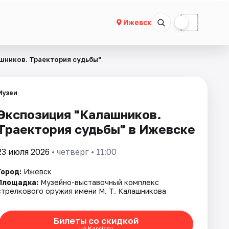
☀
☾
Ижевск
шников. Траектория судьбы"
Музеи
Экспозиция "Калашников.
Траектория судьбы" в Ижевске
23 июля 2026
• четверг • 11:00
Город:
Ижевск
Площадка:
Музейно-выставочный комплекс
стрелкового оружия имени М. Т. Калашникова
Билеты со скидкой
на Kassir.ru