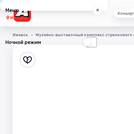
Меню
×
Концер
Ижевск
Концерты
Ижевск
Музейно-выставочный комплекс стрелкового о
Ночной режим
☀
☾
Театр
Стендап
Экскурсии
Спорт
События
Города