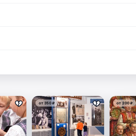
.
от 350 ₽
от 200 ₽