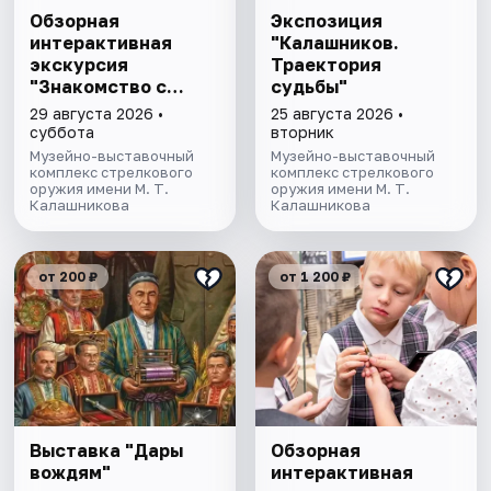
Обзорная
Экспозиция
интерактивная
"Калашников.
экскурсия
Траектория
"Знакомство с
судьбы"
музеем"
29 августа 2026 •
25 августа 2026 •
суббота
вторник
Музейно-выставочный
Музейно-выставочный
комплекс стрелкового
комплекс стрелкового
оружия имени М. Т.
оружия имени М. Т.
Калашникова
Калашникова
от 200 ₽
от 1 200 ₽
Выставка "Дары
Обзорная
вождям"
интерактивная