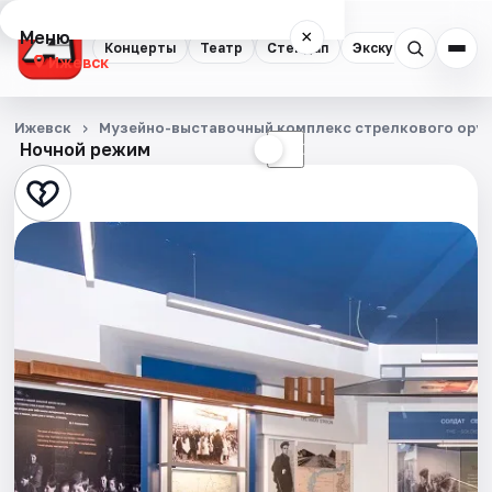
Меню
×
Концерты
Театр
Стендап
Экскурсии
Спор
Ижевск
Концерты
Ижевск
Музейно-выставочный комплекс стрелкового оруж
Ночной режим
☀
☾
Театр
Стендап
Экскурсии
Спорт
События
Города