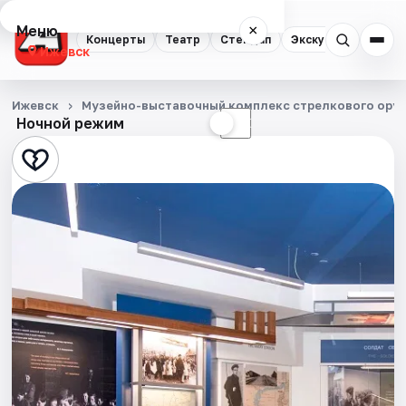
Меню
×
Концерты
Театр
Стендап
Экскурсии
Спор
Ижевск
Концерты
Ижевск
Музейно-выставочный комплекс стрелкового оруж
Ночной режим
☀
☾
Театр
Стендап
Экскурсии
Спорт
События
Города