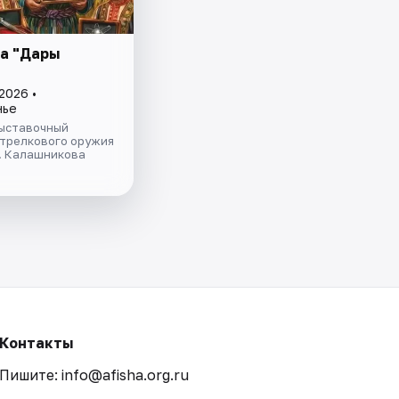
а "Дары
"
2026 •
нье
ыставочный
стрелкового оружия
Т. Калашникова
Контакты
Пишите: info@afisha.org.ru