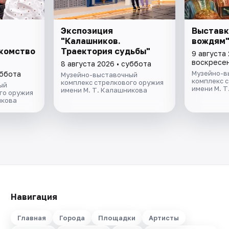
Экспозиция
Выставк
"Калашников.
вождям
акомство
Траектория судьбы"
9 августа 
воскресе
8 августа 2026 • суббота
Музейно-в
уббота
Музейно-выставочный
комплекс 
комплекс стрелкового оружия
ый
имени М. 
имени М. Т. Калашникова
го оружия
икова
Навигация
Главная
Города
Площадки
Артисты