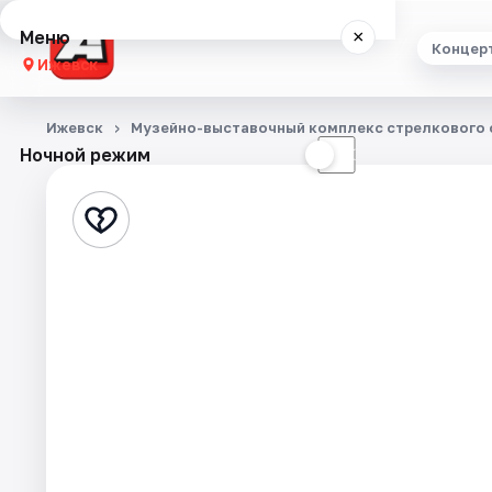
Меню
×
Концер
Ижевск
Концерты
Ижевск
Музейно-выставочный комплекс стрелкового о
Ночной режим
☀
☾
Театр
Стендап
Экскурсии
Спорт
События
Города