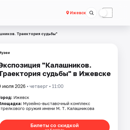
☀
☾
Ижевск
шников. Траектория судьбы"
Музеи
Экспозиция "Калашников.
Траектория судьбы" в Ижевске
9 июля 2026
• четверг • 11:00
Город:
Ижевск
Площадка:
Музейно-выставочный комплекс
стрелкового оружия имени М. Т. Калашникова
Билеты со скидкой
на Kassir.ru