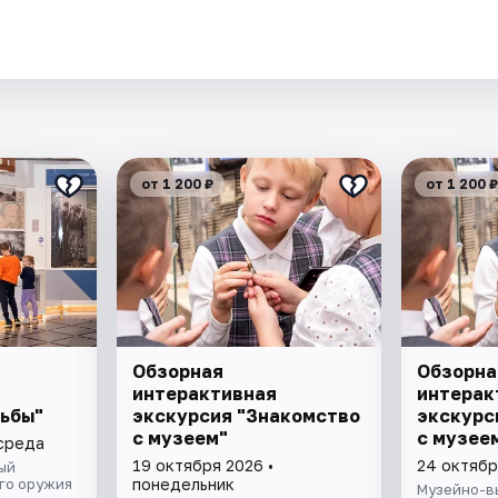
.
от 1 200 ₽
от 1 200 ₽
Обзорная
Обзорна
интерактивная
интерак
ьбы"
экскурсия "Знакомство
экскурс
с музеем"
с музее
 среда
19 октября 2026 •
24 октябр
ый
го оружия
понедельник
Музейно-в