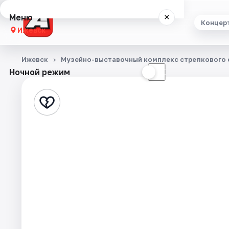
Меню
×
Концер
Ижевск
Концерты
Ижевск
Музейно-выставочный комплекс стрелкового о
Ночной режим
☀
☾
Театр
Стендап
Экскурсии
Спорт
События
Города