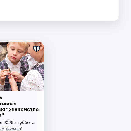
я
тивная
ия "Знакомство
м"
я 2026 • суббота
ыставочный