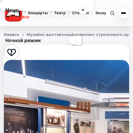
Меню
×
Концерты
Театр
Стендап
Экскурсии
Спор
Ижевск
Концерты
Ижевск
Музейно-выставочный комплекс стрелкового оруж
Ночной режим
☀
☾
Театр
Стендап
Экскурсии
Спорт
События
Города