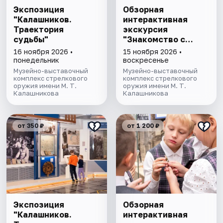
Экспозиция
Обзорная
"Калашников.
интерактивная
Траектория
экскурсия
судьбы"
"Знакомство с
музеем"
16 ноября 2026 •
15 ноября 2026 •
понедельник
воскресенье
Музейно-выставочный
Музейно-выставочный
комплекс стрелкового
комплекс стрелкового
оружия имени М. Т.
оружия имени М. Т.
Калашникова
Калашникова
от 350 ₽
от 1 200 ₽
Экспозиция
Обзорная
"Калашников.
интерактивная