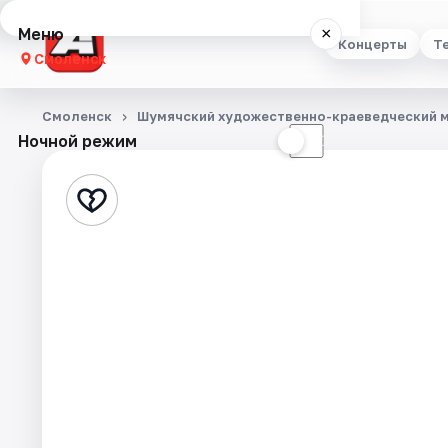
Меню
×
Концерты
Т
Смоленск
Концерты
Смоленск
Шумячский художественно-краеведческий 
Ночной режим
☀
☾
Театр
Стендап
Выставки
Экскурсии
Спорт
События