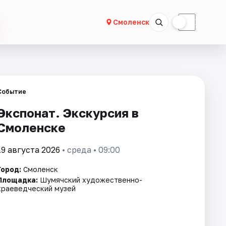
☀
☾
Смоленск
Событие
Экспонат. Экскурсия в
Смоленске
19 августа 2026
• среда • 09:00
Город:
Смоленск
Площадка:
Шумячский художественно-
краеведческий музей