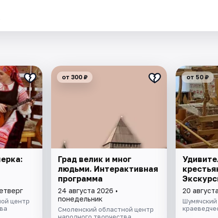
.
от 300 ₽
от 50 ₽
ерка:
Град велик и мног
Удивите
людьми. Интерактивная
крестья
программа
Экскурс
четверг
24 августа 2026 •
20 августа
понедельник
ой центр
Шумячский
ва
краеведче
Смоленский областной центр
народного творчества