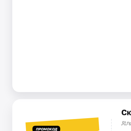
Города
Площадки
Артисты
Рейтинги
Ск
П
ПРОМОКОД