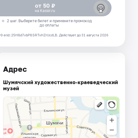
от 50 ₽
на Kassir.ru
2 шаг. Выберите билет и примените промокод
до оплаты
 erid: 25H8d7vbP8SRTvHZrUcdLB.
Действует до 31 августа 2026
Адрес
Шумячский художественно-краеведческий
музей