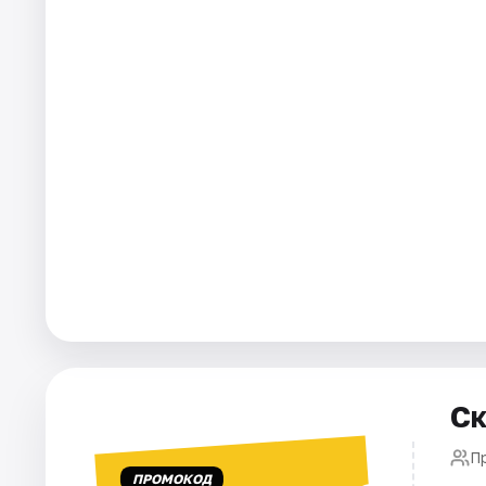
Города
Площадки
Артисты
Рейтинги
Ск
П
ПРОМОКОД