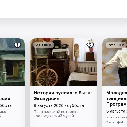
.
от 100 ₽
от 100 ₽
История русского быта:
Молоде
рсия
Экскурсия
танцева
Програм
уббота
8 августа 2026 • суббота
8 августа
ико-
Починковский историко-
й
краеведческий музей
Хиславичс
культуры