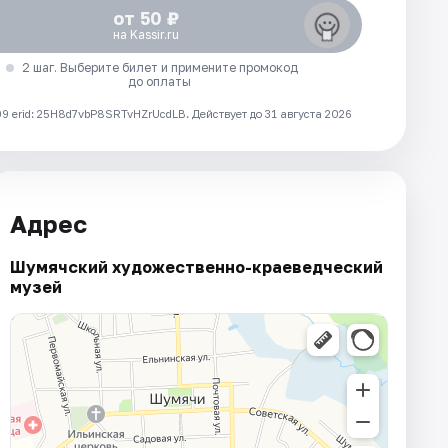
от 50 ₽
на Kassir.ru
2 шаг. Выберите билет и примените промокод
до оплаты
 erid: 25H8d7vbP8SRTvHZrUcdLB.
Действует до 31 августа 2026
Адрес
Шумячский художественно-краеведческий
музей