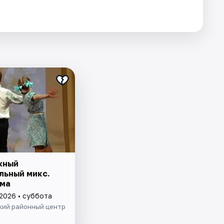
жный
льный микс.
ма
 2026 • суббота
кий районный центр