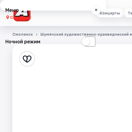
Меню
×
Концерты
Т
Смоленск
Концерты
Смоленск
Шумячский художественно-краеведческий 
Ночной режим
☀
☾
Театр
Стендап
Выставки
Экскурсии
Спорт
События