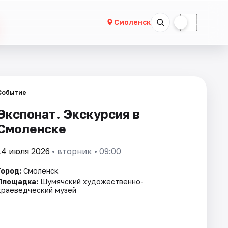
☀
☾
Смоленск
Событие
Экспонат. Экскурсия в
Смоленске
14 июля 2026
• вторник • 09:00
Город:
Смоленск
Площадка:
Шумячский художественно-
краеведческий музей