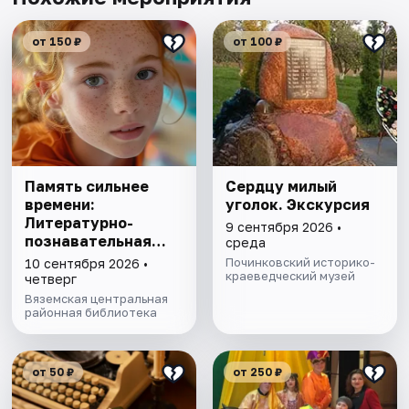
от 150 ₽
от 100 ₽
Память сильнее
Сердцу милый
времени:
уголок. Экскурсия
Литературно-
9 сентября 2026 •
познавательная
среда
программа
Починковский историко-
10 сентября 2026 •
краеведческий музей
четверг
Вяземская центральная
районная библиотека
от 50 ₽
от 250 ₽