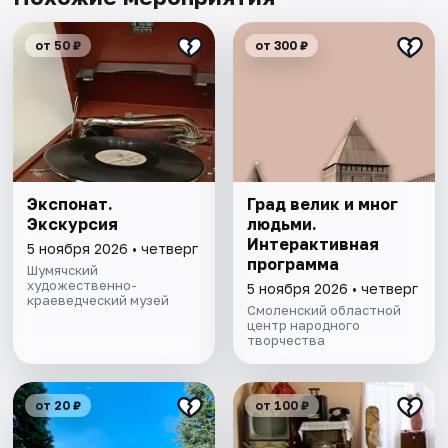
от 50 ₽
от 300 ₽
Экспонат.
Град велик и мног
Экскурсия
людьми.
Интерактивная
5 ноября 2026 • четверг
программа
Шумячский
художественно-
5 ноября 2026 • четверг
краеведческий музей
Смоленский областной
центр народного
творчества
от 20 ₽
от 100 ₽