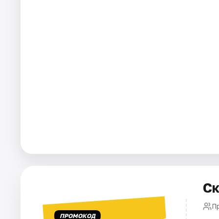
Города
Площадки
Артисты
Рейтинги
Ск
П
ПРОМОКОД