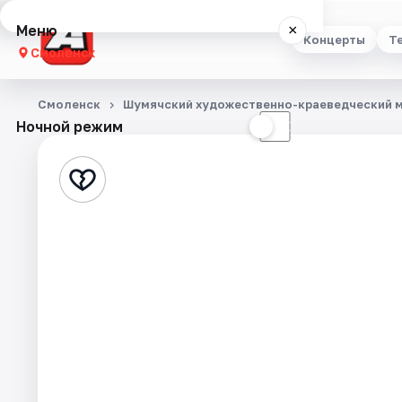
Меню
×
Концерты
Т
Смоленск
Концерты
Смоленск
Шумячский художественно-краеведческий 
Ночной режим
☀
☾
Театр
Стендап
Выставки
Экскурсии
Спорт
События