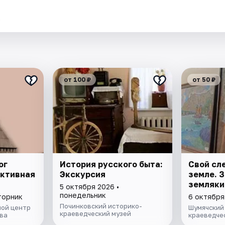
.
от 100 ₽
от 50 ₽
ог
История русского быта:
Свой сл
активная
Экскурсия
земле. 
земляки
5 октября 2026 •
понедельник
торник
6 октября
Починковский историко-
ой центр
Шумячский
краеведческий музей
ва
краеведче