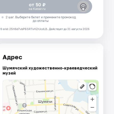
от 50 ₽
на Kassir.ru
2 шаг. Выберите билет и примените промокод
до оплаты
 erid: 25H8d7vbP8SRTvHZrUcdLB.
Действует до 31 августа 2026
Адрес
Шумячский художественно-краеведческий
музей