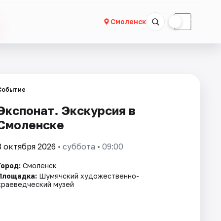
☀
☾
Смоленск
Событие
Экспонат. Экскурсия в
Смоленске
3 октября 2026
• суббота • 09:00
Город:
Смоленск
Площадка:
Шумячский художественно-
краеведческий музей