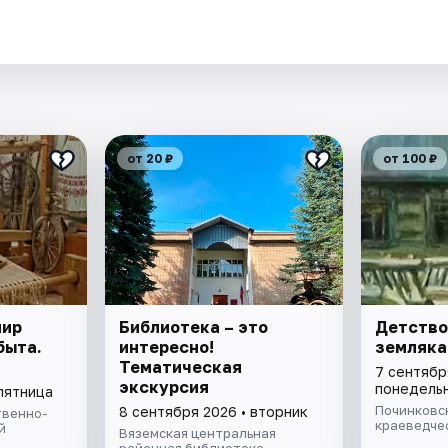
.
от 20 ₽
от 100 ₽
мир
Библиотека – это
Детство
быта.
интересно!
земляка
Тематическая
7 сентябр
экскурсия
понедель
пятница
Починковс
8 сентября 2026 • вторник
твенно-
краеведче
й
Вяземская центральная