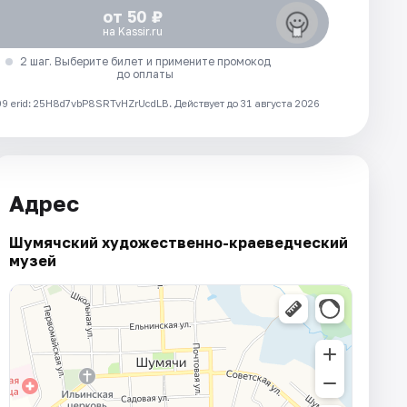
от 50 ₽
на Kassir.ru
2 шаг. Выберите билет и примените промокод
до оплаты
 erid: 25H8d7vbP8SRTvHZrUcdLB.
Действует до 31 августа 2026
Адрес
Шумячский художественно-краеведческий
музей