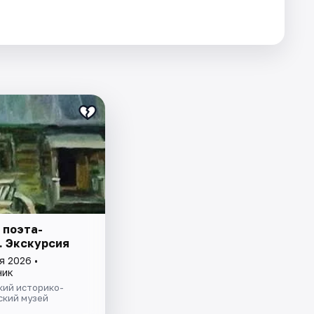
 поэта-
. Экскурсия
я 2026 •
ник
кий историко-
ский музей