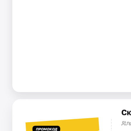
Города
Площадки
Артисты
Рейтинги
Ск
П
ПРОМОКОД