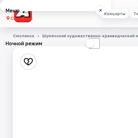
Меню
×
Концерты
Т
Смоленск
Концерты
Смоленск
Шумячский художественно-краеведческий 
Ночной режим
☀
☾
Театр
Стендап
Выставки
Экскурсии
Спорт
События