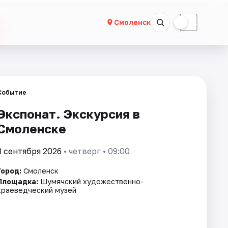
☀
☾
Смоленск
Событие
Экспонат. Экскурсия в
Смоленске
3 сентября 2026
• четверг • 09:00
Город:
Смоленск
Площадка:
Шумячский художественно-
краеведческий музей