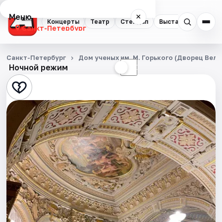
Меню
×
Концерты
Театр
Стендап
Выставки
Квест
Санкт-Петербург
Концерты
Санкт-Петербург
Дом ученых им. М. Горького (Дворец Вел
Ночной режим
☀
☾
Театр
Стендап
Выставки
Квесты
Экскурсии
Спорт
События