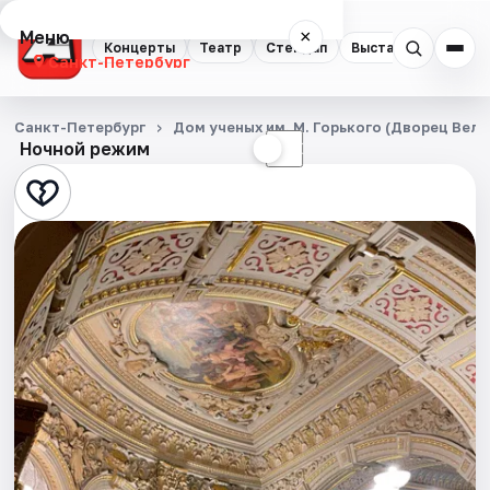
Меню
×
Концерты
Театр
Стендап
Выставки
Квест
Санкт-Петербург
Концерты
Санкт-Петербург
Дом ученых им. М. Горького (Дворец Вел
Ночной режим
☀
☾
Театр
Стендап
Выставки
Квесты
Экскурсии
Спорт
События