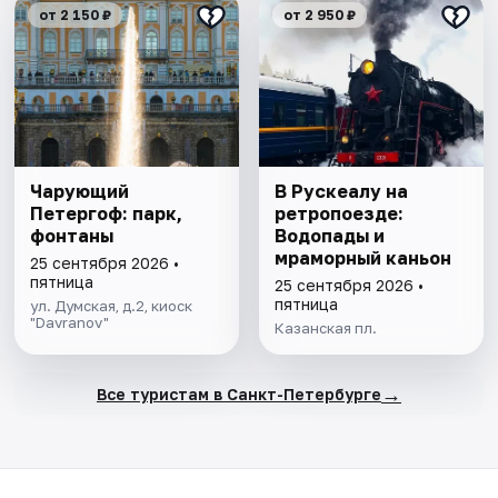
от 2 150 ₽
от 2 950 ₽
Чарующий
В Рускеалу на
Петергоф: парк,
ретропоезде:
фонтаны
Водопады и
мраморный каньон
25 сентября 2026 •
пятница
25 сентября 2026 •
пятница
ул. Думская, д.2, киоск
"Davranov"
Казанская пл.
→
Все туристам в Санкт-Петербурге