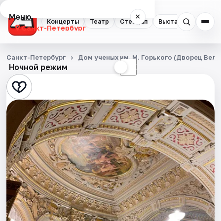
Меню
×
Концерты
Театр
Стендап
Выставки
Квест
Санкт-Петербург
Концерты
Санкт-Петербург
Дом ученых им. М. Горького (Дворец Вел
Ночной режим
☀
☾
Театр
Стендап
Выставки
Квесты
Экскурсии
Спорт
События