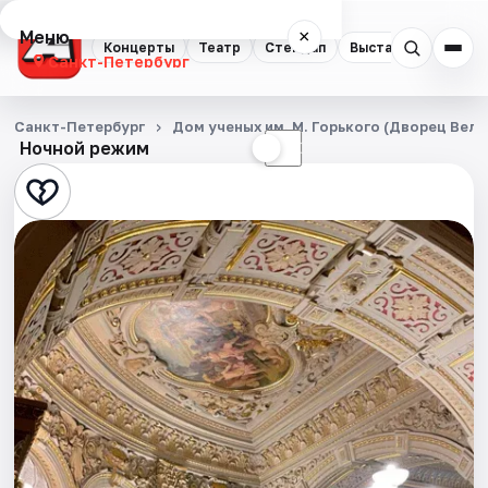
Меню
×
Концерты
Театр
Стендап
Выставки
Квест
Санкт-Петербург
Концерты
Санкт-Петербург
Дом ученых им. М. Горького (Дворец Вел
Ночной режим
☀
☾
Театр
Стендап
Выставки
Квесты
Экскурсии
Спорт
События