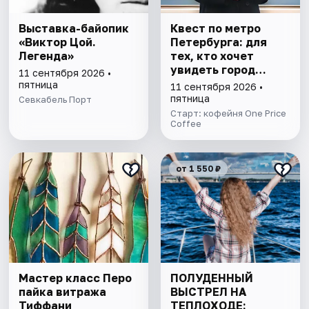
Выставка-байопик
Квест по метро
«Виктор Цой.
Петербурга: для
Легенда»
тех, кто хочет
увидеть город
11 сентября 2026 •
иначе
пятница
11 сентября 2026 •
пятница
Севкабель Порт
Старт: кофейня One Price
Coffee
от 1 550 ₽
Мастер класс Перо
ПОЛУДЕННЫЙ
пайка витража
ВЫСТРЕЛ НА
Тиффани
ТЕПЛОХОДЕ: