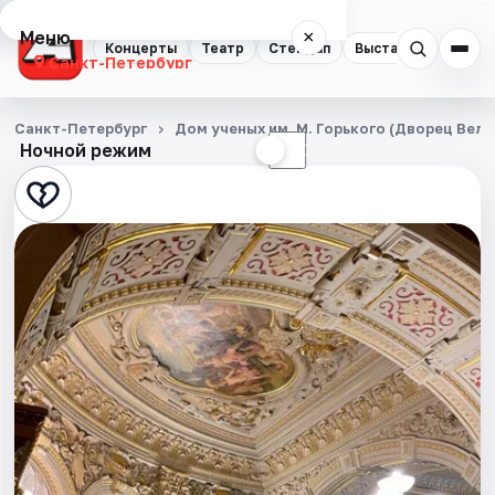
Меню
×
Концерты
Театр
Стендап
Выставки
Квест
Санкт-Петербург
Концерты
Санкт-Петербург
Дом ученых им. М. Горького (Дворец Вел
Ночной режим
☀
☾
Театр
Стендап
Выставки
Квесты
Экскурсии
Спорт
События