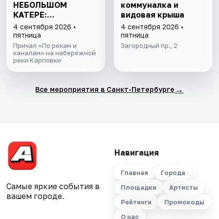
НЕБОЛЬШОМ
коммуналка и
КАТЕРЕ:
видовая крыша
ПЕТРОГРАДКА И
4 сентября 2026 •
4 сентября 2026 •
ПАРАДНАЯ НЕВА
пятница
пятница
Причал «По рекам и
Загородный пр., 2
каналам» на набережной
реки Карповки
→
Все мероприятия в Санкт-Петербурге
Навигация
Главная
Города
Самые яркие события в
Площадки
Артисты
вашем городе.
Рейтинги
Промокоды
О нас