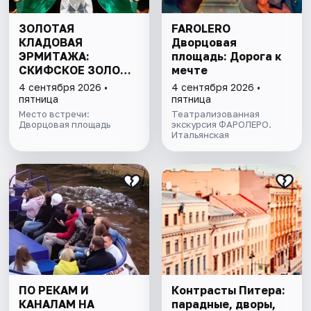
ЗОЛОТАЯ
FAROLERO
КЛАДОВАЯ
Дворцовая
ЭРМИТАЖА:
площадь: Дорога к
СКИФСКОЕ ЗОЛОТО
мечте
И СОКРОВИЩА
4 сентября 2026 •
4 сентября 2026 •
ИМПЕРАТОРСКОЙ
пятница
пятница
КОЛЛЕКЦИИ
Место встречи:
Театрализованная
Дворцовая площадь
экскурсия ФАРОЛЕРО.
Итальянская
ПО РЕКАМ И
Контрасты Питера:
КАНАЛАМ НА
парадные, дворы,