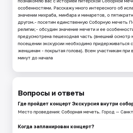
познакомлю вас с историей питерской Соборной меч
особенностями. Расскажу много интересного об исла
значении михраба, минбара и минаретов, о пятикрат
другом.- посетим единственную Соборную мечеть Пе
религии;- обсудим значение мечети и ее особенност
предусмотрена пешеходная часть (внешний осмотр м
посещении экскурсии необходимо придерживаться 
женщинам - покрытая голова). Всем участникам при 
минут до начала
Вопросы и ответы
Где пройдет концерт Экскурсия внутри собо
Место проведения:
Соборная мечеть
. Город — Санк
Когда запланирован концерт?