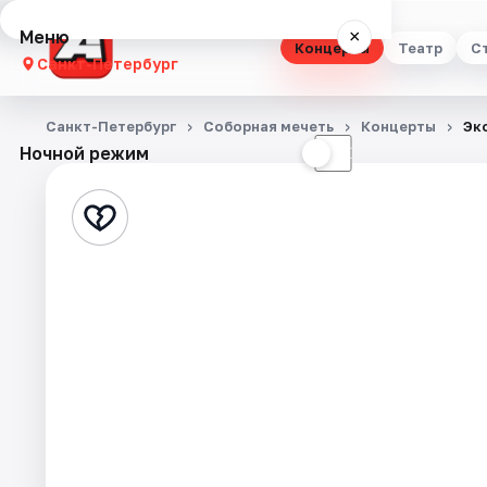
Меню
×
Концерты
Театр
С
Санкт-Петербург
Концерты
Санкт-Петербург
Соборная мечеть
Концерты
Эк
Ночной режим
☀
☾
Театр
Стендап
Выставки
Квесты
Экскурсии
Спорт
События