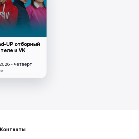
nd-UP отборный
теле и VK
2026 • четверг
ar
Контакты