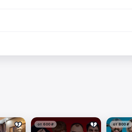
.
от 600 ₽
от 800 ₽