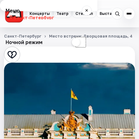
Меню
×
Концерты
Театр
Стендап
Выставки
Квест
Санкт-Петербург
Концерты
Санкт-Петербург
Место встречи: Дворцовая площадь, 4
Ночной режим
☀
☾
Театр
Стендап
Выставки
Квесты
Экскурсии
Спорт
События