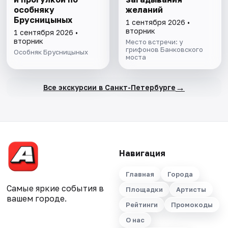
особняку
желаний
Брусницыных
1 сентября 2026 •
вторник
1 сентября 2026 •
вторник
Место встречи: у
грифонов Банковского
Особняк Брусницыных
моста
→
Все экскурсии в Санкт-Петербурге
Навигация
Главная
Города
Самые яркие события в
Площадки
Артисты
вашем городе.
Рейтинги
Промокоды
О нас