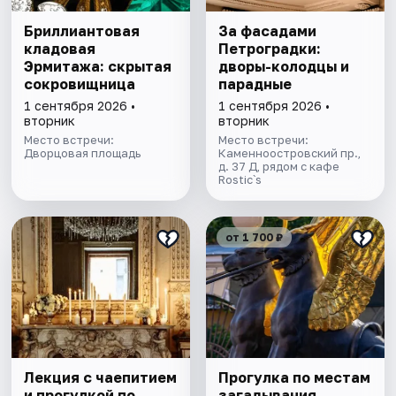
Бриллиантовая
За фасадами
кладовая
Петроградки:
Эрмитажа: скрытая
дворы-колодцы и
сокровищница
парадные
1 сентября 2026 •
1 сентября 2026 •
вторник
вторник
Место встречи:
Место встречи:
Дворцовая площадь
Каменноостровский пр.,
д. 37 Д, рядом с кафе
Rostic`s
от 1 700 ₽
Лекция с чаепитием
Прогулка по местам
и прогулкой по
загадывания