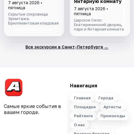
Янтарную комнату
7 августа 2026 •
пятница
7 августа 2026 •
пятница
Скрытые сокровища
Эрмитажа.
Царское Село:
Бриллиантовая кладовая
Екатерининский дворец,
парк и Янтарная комната
→
Все экскурсии в Санкт-Петербурге
Навигация
Главная
Города
Самые яркие события в
Площадки
Артисты
вашем городе.
Рейтинги
Промокоды
О нас
Возврат билетов