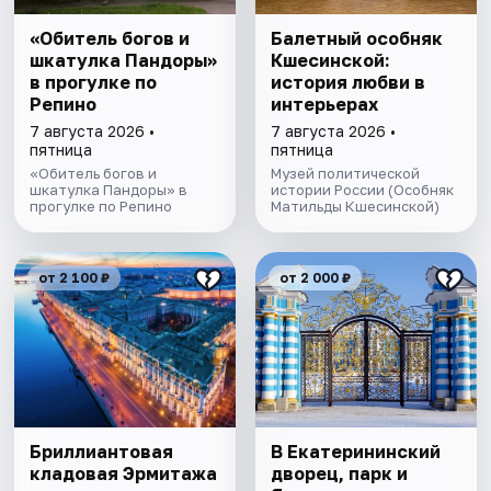
«Обитель богов и
Балетный особняк
шкатулка Пандоры»
Кшесинской:
в прогулке по
история любви в
Репино
интерьерах
7 августа 2026 •
7 августа 2026 •
пятница
пятница
«Обитель богов и
Музей политической
шкатулка Пандоры» в
истории России (Особняк
прогулке по Репино
Матильды Кшесинской)
от 2 100 ₽
от 2 000 ₽
Бриллиантовая
В Екатерининский
кладовая Эрмитажа
дворец, парк и