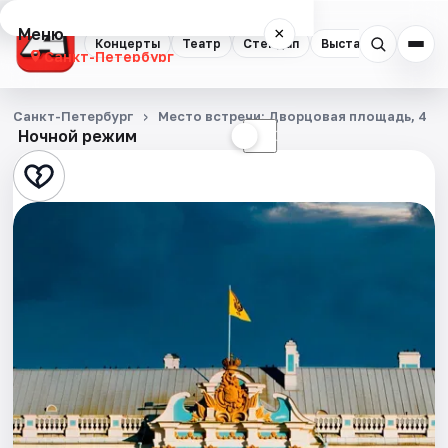
Меню
×
Концерты
Театр
Стендап
Выставки
Квест
Санкт-Петербург
Концерты
Санкт-Петербург
Место встречи: Дворцовая площадь, 4
Ночной режим
☀
☾
Театр
Стендап
Выставки
Квесты
Экскурсии
Спорт
События