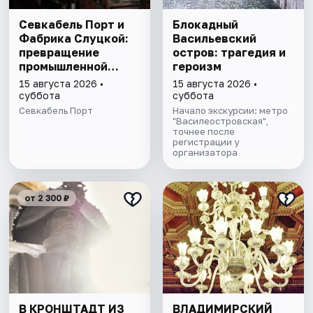
Севкабель Порт и
Блокадный
Фабрика Слуцкой:
Васильевский
превращение
остров: трагедия и
промышленной
героизм
архитектуры в
15 августа 2026 •
15 августа 2026 •
общественную
суббота
суббота
Севкабель Порт
Начало экскурсии: метро
"Василеостровская",
точнее после
регистрации у
организатора
от 2 300 ₽
В КРОНШТАДТ ИЗ
ВЛАДИМИРСКИЙ