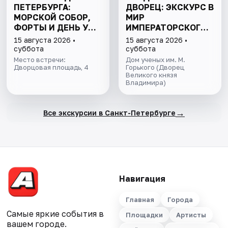
ПЕТЕРБУРГА:
ДВОРЕЦ: ЭКСКУРС В
МОРСКОЙ СОБОР,
МИР
ФОРТЫ И ДЕНЬ У
ИМПЕРАТОРСКОГО
ФИНСКОГО ЗАЛИВА.
БЛЕСКА
15 августа 2026 •
15 августа 2026 •
ВСЁ ВКЛЮЧЕНО
суббота
суббота
Место встречи:
Дом ученых им. М.
Дворцовая площадь, 4
Горького (Дворец
Великого князя
Владимира)
→
Все экскурсии в Санкт-Петербурге
Навигация
Главная
Города
Самые яркие события в
Площадки
Артисты
вашем городе.