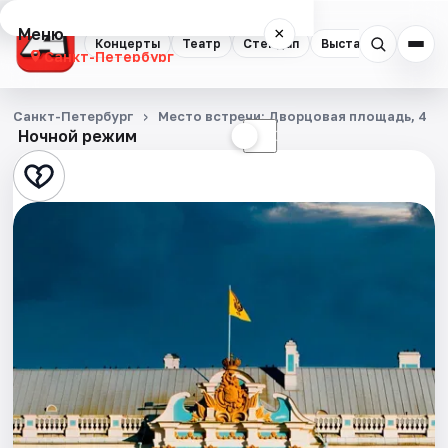
Меню
×
Концерты
Театр
Стендап
Выставки
Квест
Санкт-Петербург
Концерты
Санкт-Петербург
Место встречи: Дворцовая площадь, 4
Ночной режим
☀
☾
Театр
Стендап
Выставки
Квесты
Экскурсии
Спорт
События