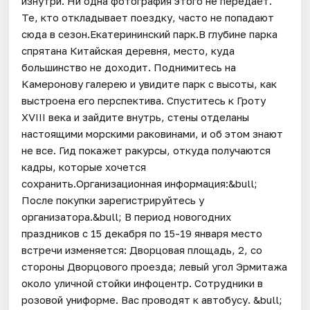
изнутри. Ни одна фотография этого не передаёт.
Те, кто откладывает поездку, часто не попадают
сюда в сезон.Екатерининский парк.В глубине парка
спрятана Китайская деревня, место, куда
большинство не доходит. Поднимитесь на
Камеронову галерею и увидите парк с высоты, как
выстроена его перспектива. Спуститесь к Гроту
XVIII века и зайдите внутрь, стены отделаны
настоящими морскими раковинами, и об этом знают
не все. Гид покажет ракурсы, откуда получаются
кадры, которые хочется
сохранить.Организационная информация:&bull;
После покупки зарегистрируйтесь у
организатора.&bull; В период новогодних
праздников с 15 декабря по 15-19 января место
встречи изменяется: Дворцовая площадь, 2, со
стороны Дворцового проезда; левый угол Эрмитажа
около уличной стойки инфоцентр. Сотрудники в
розовой униформе. Вас проводят к автобусу. &bull;