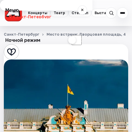
Меню
×
Концерты
Театр
Стендап
Выставки
Квест
Санкт-Петербург
Концерты
Санкт-Петербург
Место встречи: Дворцовая площадь, 4
Ночной режим
☀
☾
Театр
Стендап
Выставки
Квесты
Экскурсии
Спорт
События