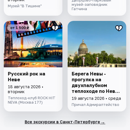
Дворцово-парковый
музей-заповедник
Музей "В Тишине"
Гатчина
от 1 500 ₽
Русский рок на
Берега Невы -
Неве
прогулка на
двухпалубном
18 августа 2026 •
теплоходе по Неве
вторник
с подходом к
Теплоход-клуб ROCK HIT
19 августа 2026 • среда
NEVA (Москва 177)
Финскому заливу
Причал Адмиралтейство
→
Все экскурсии в Санкт-Петербурге